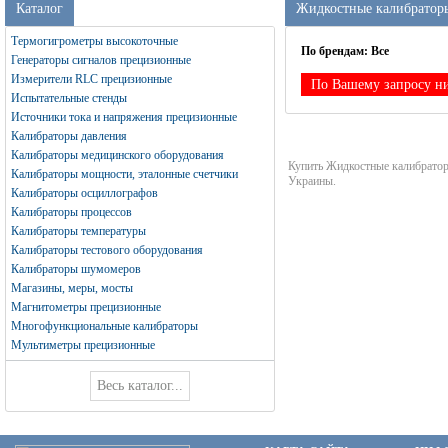
Каталог
Жидкостные калибратор
Термогигрометры высокоточные
По брендам:
Все
Генераторы сигналов прецизионные
Измерители RLC прецизионные
По Вашему запросу ни
Испытательные стенды
Источники тока и напряжения прецизионные
Калибраторы давления
Калибраторы медицинского оборудования
Купить Жидкостные калибрато
Калибраторы мощности, эталонные счетчики
Украины.
Калибраторы осциллографов
Калибраторы процессов
Калибраторы температуры
Калибраторы тестового оборудования
Калибраторы шумомеров
Магазины, меры, мосты
Магнитометры прецизионные
Многофункциональные калибраторы
Мультиметры прецизионные