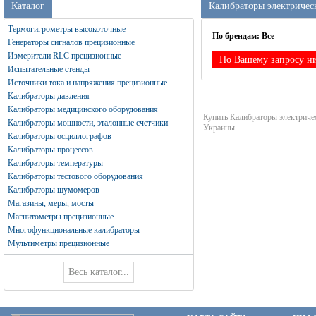
Каталог
Калибраторы электричес
Термогигрометры высокоточные
По брендам:
Все
Генераторы сигналов прецизионные
Измерители RLC прецизионные
По Вашему запросу ни
Испытательные стенды
Источники тока и напряжения прецизионные
Калибраторы давления
Калибраторы медицинского оборудования
Купить Калибраторы электрич
Калибраторы мощности, эталонные счетчики
Украины.
Калибраторы осциллографов
Калибраторы процессов
Калибраторы температуры
Калибраторы тестового оборудования
Калибраторы шумомеров
Магазины, меры, мосты
Магнитометры прецизионные
Многофункциональные калибраторы
Мультиметры прецизионные