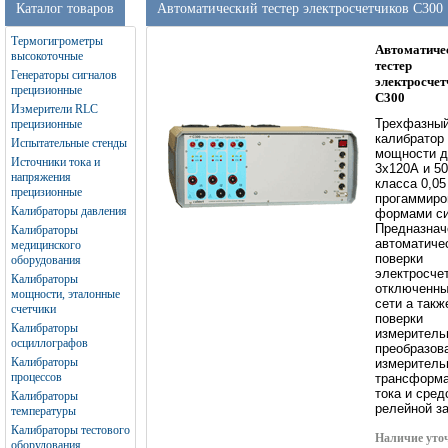
Каталог товаров
Автоматический тестер электросчетчиков C300
Термогигрометры
Автоматиче
высокоточные
тестер
Генераторы сигналов
электросчет
прецизионные
C300
Измерители RLC
Трехфазны
прецизионные
калибратор
Испытательные стенды
мощности д
Источники тока и
3х120А и 5
напряжения
класса 0,05
прецизионные
прогаммир
Калибраторы давления
формами си
Предназнач
Калибраторы
автоматиче
медицинского
поверки
оборудования
электросче
Калибраторы
отключенны
мощности, эталонные
сети а такж
счетчики
поверки
Калибраторы
измеритель
осциллографов
преобразов
Калибраторы
измеритель
процессов
трансформа
тока и сред
Калибраторы
релейной з
температуры
Калибраторы тестового
Наличие уто
оборудования