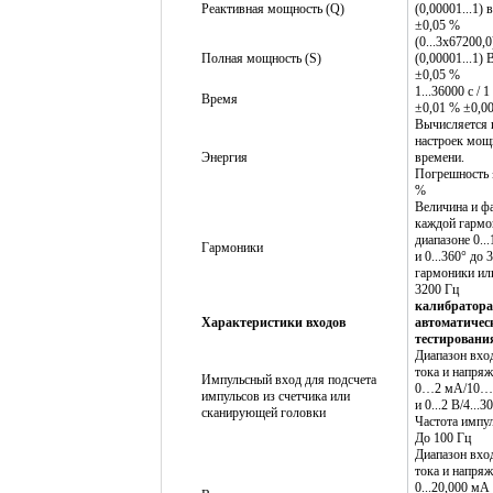
Реактивная мощность (Q)
(0,00001...1) в
±0,05 %
(0...3x67200,0
Полная мощность (S)
(0,00001...1) 
±0,05 %
1...36000 с / 1 
Время
±0,01 % ±0,00
Вычисляется 
настроек мощ
Энергия
времени.
Погрешность 
%
Величина и ф
каждой гармо
диапазоне 0..
Гармоники
и 0...360° до 
гармоники ил
3200 Гц
калибратора
Характеристики входов
автоматичес
тестировани
Диапазон вхо
тока и напряж
Импульсный вход для подсчета
0…2 мА/10…
импульсов из счетчика или
и 0...2 В/4...3
сканирующей головки
Частота импул
До 100 Гц
Диапазон вхо
тока и напряж
0...20,000 мА