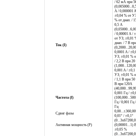
/ 62 мА при 5
(0,005000...0
A / 0,000001 A
±0,04 % от УЗ
% от диап. / 1
0,5 A
(0,05000...6,0
/ 0,00001 A / 
от УЗ; ±0,01 
диап. / 7 В пр
Ток (I)
(0,2000...20,0
0,0001 A / ±0
УЗ; ±0,01 % о
/ 2,2 В при 20
(1,000...120,00
0,001 A / ±0,1
УЗ; ±0,01 % о
/ 1,1 В при 50
В при 120A
(40,000...99,9
0,001 Гц / ±0
Частота (f)
(100,000...500
Гц / 0,001 Гц 
Гц
0,00...±360,00
Сдвиг фазы
0,01° / ±0,1°
(0...3x67200,0
Активная мощность (P)
(0,00001...1) В
±0,05 %
(0...3x67200,0