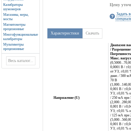
Цену уточ
Калибраторы
шумомеров
Задать 
Магазины, меры,
специал
мосты
Магнитометры
прецизионные
Характеристики
Скачать
Многофункциональные
калибраторы
Мультиметры
Диапазон на
прецизионные
/ Разрешение 
Погрешность
Макс. нагру
(0,5000...70,0
0,0001 В / ±0
от УЗ; ±0,01 
диап. / 500 м
70 В
(1,000...140,0
0,001 В / ±0,
УЗ; ±0,01 % о
Напряжение (U)
/ 250 мА при 
(2,000...280,0
0,001 В / ±0,
УЗ; ±0,01 % о
/ 125 мА при 
(5,000...560,0
0,001 В / ±0,
УЗ; ±0,01 % о