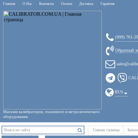
Главная
О Нас
Контакты
Оплата
Доставка
Гарантия
(099) 761-2
Обратный з
sales@calib
CAL
RUS
Магазин калибраторов, эталонного и метрологического
оборудования
Главная страница
Катал