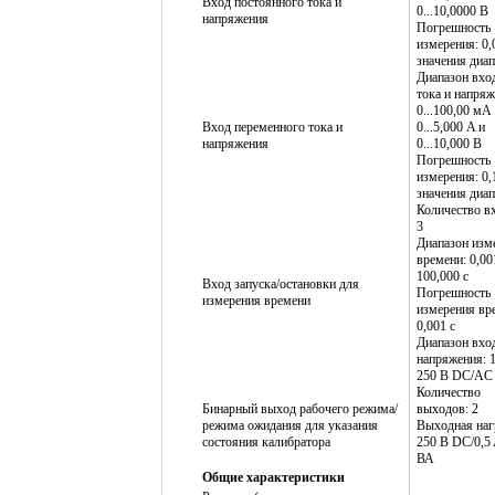
Вход постоянного тока и
0...10,0000 В
напряжения
Погрешность
измерения: 0,
значения диап
Диапазон вхо
тока и напряж
0...100,00 мА
Вход переменного тока и
0...5,000 A и
напряжения
0...10,000 В
Погрешность
измерения: 0,
значения диап
Количество в
3
Диапазон изм
времени: 0,0
100,000 с
Вход запуска/остановки для
Погрешность
измерения времени
измерения вр
0,001 с
Диапазон вхо
напряжения:
250 В DC/AC
Количество
Бинарный выход рабочего режима/
выходов: 2
режима ожидания для указания
Выходная наг
состояния калибратора
250 В DC/0,5
ВА
Общие характеристики