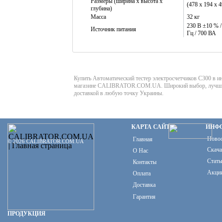
Размеры (ширина x высота x
(478 x 194 x 
глубина)
Масса
32 кг
230 В ±10 % / 
Источник питания
Гц / 700 ВА
Купить Автоматический тестер электросчетчиков C300 в ин
магазине CALIBRATOR.COM.UA. Широкий выбор, лучши
доставкой в любую точку Украины.
КАРТА САЙТА
ИНФ
Ново
Главная
© 2026 CALIBRATOR.COM.UA
Скача
О Нас
Стать
Контакты
Акци
Оплата
Доставка
Гарантия
ПРОДУКЦИЯ