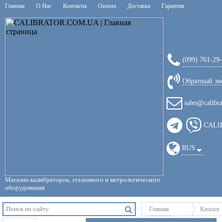
Главная
О Нас
Контакты
Оплата
Доставка
Гарантия
(099) 761-29
Обратный зв
sales@calibr
CALI
RUS
Магазин калибраторов, эталонного и метрологического
оборудования
Главная
Каталог
страница