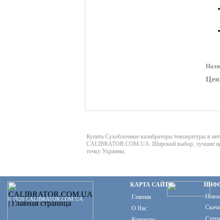
Нали
Цен
Купить Сухоблочные калибраторы температуры в инт
CALIBRATOR.COM.UA. Широкий выбор, лучшие цен
точку Украины.
КАРТА САЙТА
ИНФ
Ново
Главная
© 2026 CALIBRATOR.COM.UA
Скача
О Нас
Стать
Контакты