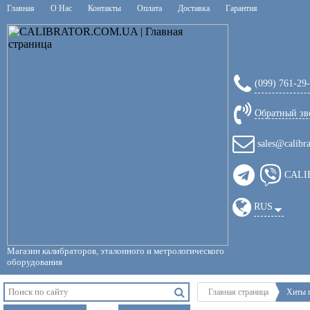
Главная
О Нас
Контакты
Оплата
Доставка
Гарантия
(099) 761-29
Обратный зв
sales@calibr
CALI
RUS
Магазин калибраторов, эталонного и метрологического
оборудования
Главная страница
Хиты 