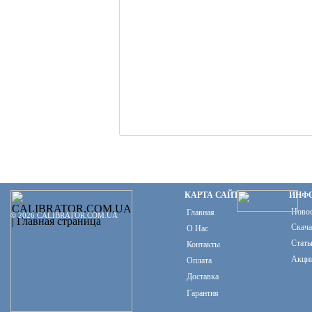
КАРТА САЙТА
ИНФ
Ново
Главная
© 2026 CALIBRATOR.COM.UA
Скача
О Нас
Стать
Контакты
Акци
Оплата
Доставка
Гарантия