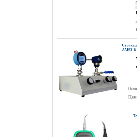
Стойка 
AMS318
Нали
Цен
Те