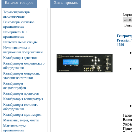
Каталог товаров
Хиты продаж
Термогигрометры
Сорти
высокоточные
Генераторы сигналов
Выво
прецизионные
Измерители RLC
Генерато
прецизионные
Precision
Испытательные стенды
1640
Источники тока и
напряжения прецизионные
Калибраторы давления
Калибраторы медицинского
оборудования
Калибраторы мощности,
эталонные счетчики
Калибраторы
осциллографов
Калибраторы процессов
Калибраторы температуры
Калибраторы тестового
оборудования
Калибраторы шумомеров
Гара
Бесп
Магазины, меры, мосты
Укра
Магнитометры
Прои
прецизионные