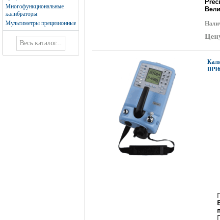
Prec
Многофункциональные
Вели
калибраторы
Мультиметры прецизионные
Нали
Цен
Кали
DPI