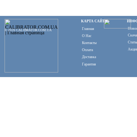
КАРТА САЙТА
ИНФ
Ново
Главная
© 2026 CALIBRATOR.COM.UA
Скача
О Нас
Стать
Контакты
Акци
Оплата
Доставка
Гарантия