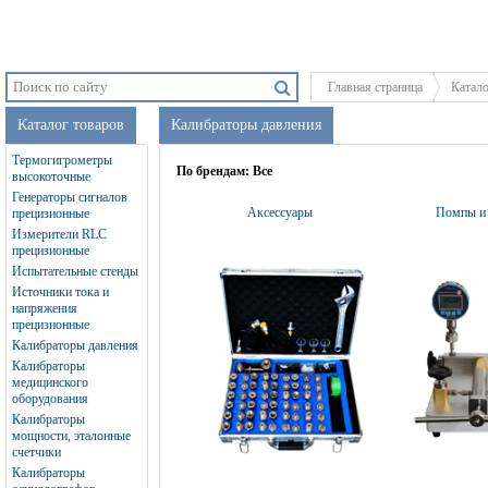
Главная страница
Катал
Каталог товаров
Калибраторы давления
Термогигрометры
По брендам:
Все
высокоточные
Генераторы сигналов
Аксессуары
Помпы и 
прецизионные
Измерители RLC
прецизионные
Испытательные стенды
Источники тока и
напряжения
прецизионные
Калибраторы давления
Калибраторы
медицинского
оборудования
Калибраторы
мощности, эталонные
счетчики
Калибраторы