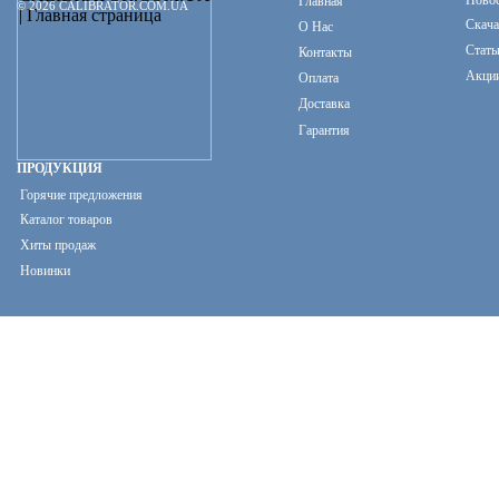
Ново
Главная
© 2026 CALIBRATOR.COM.UA
Скача
О Нас
Стать
Контакты
Акци
Оплата
Доставка
Гарантия
ПРОДУКЦИЯ
Горячие предложения
Каталог товаров
Хиты продаж
Новинки