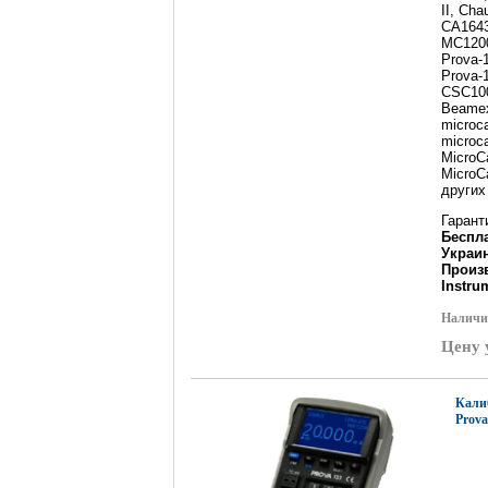
II, Ch
CA1643
MC1200
Prova-
Prova-
CSC100
Beamex
microca
microca
MicroC
MicroCa
других
Гаран
Беспла
Украи
Произв
Instru
Наличи
Цену 
Кали
Prova