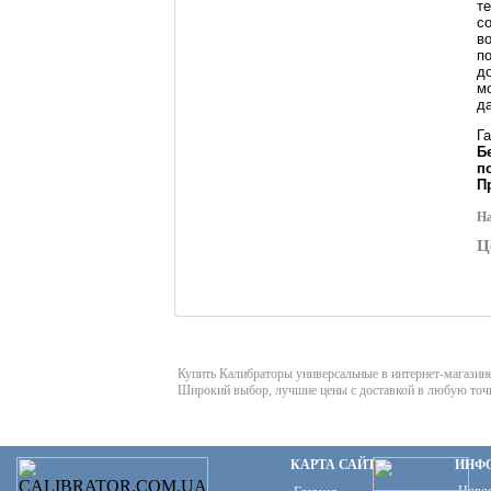
т
с
в
п
д
м
д
Г
Б
п
П
На
Ц
Купить Калибраторы универсальные в интернет-мага
Широкий выбор, лучшие цены с доставкой в любую точ
КАРТА САЙТА
ИНФ