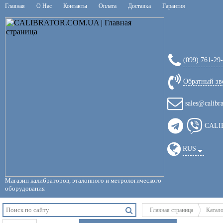
Главная
О Нас
Контакты
Оплата
Доставка
Гарантия
(099) 761-29
Обратный зв
sales@calibr
CALI
RUS
Магазин калибраторов, эталонного и метрологического
оборудования
Главная страница
Катал