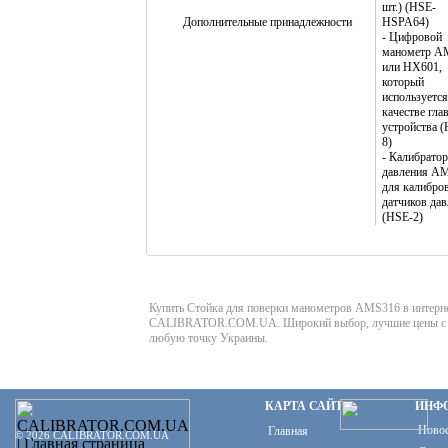
шт.) (HSE-
Дополнительные принадлежности
HSPA64)
- Цифровой
манометр A
или HX601,
который
используется
качестве гла
устройства 
8)
- Калибратор
давления A
для калибро
датчиков да
(HSE-2)
Купить Стойка для поверки манометров AMS316 в интерн
CALIBRATOR.COM.UA. Широкий выбор, лучшие цены с д
любую точку Украины.
КАРТА САЙТА
ИНФ
Ново
Главная
© 2026 CALIBRATOR.COM.UA