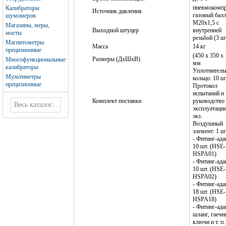
пневмокомпр
Калибраторы
Источник давления
газовый бал
шумомеров
M20x1,5 с
Магазины, меры,
Выходной штуцер
внутренней
мосты
резьбой (3 шт
Магнитометры
Масса
14 кг
прецизионные
(450 х 350 х 
Размеры (ДхШхВ)
Многофункциональные
мм
калибраторы
Уплотнитель
Мультиметры
кольцо: 10 шт
прецизионные
Протокол
испытаний и
Комплект поставки
руководство
эксплуатации
экз.
Воздушный
элемент: 1 шт
- Фитинг-ада
10 шт. (HSE-
HSPA01)
- Фитинг-ада
10 шт. (HSE-
HSPA02)
- Фитинг-ада
18 шт. (HSE-
HSPA18)
- Фитинг-ада
шланг, гаечн
ключи и т. п.