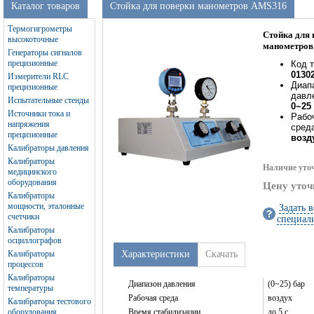
Каталог товаров
Стойка для поверки манометров AMS316
Термогигрометры
Стойка для 
высокоточные
манометров
Генераторы сигналов
прецизионные
Код т
0130
Измерители RLC
Диап
прецизионные
давл
Испытательные стенды
0~25
Источники тока и
Рабо
напряжения
сред
прецизионные
возд
Калибраторы давления
Калибраторы
Наличие уто
медицинского
оборудования
Цену уточ
Калибраторы
мощности, эталонные
Задать 
счетчики
специал
Калибраторы
осциллографов
Калибраторы
Характеристики
Скачать
процессов
Калибраторы
Диапазон давления
(0~25) бар
температуры
Рабочая среда
воздух
Калибраторы тестового
оборудования
Время стабилизации
до 5 с