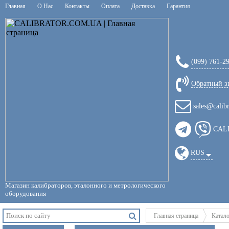
Главная
О Нас
Контакты
Оплата
Доставка
Гарантия
(099) 761-2
Обратный з
sales@calib
CAL
RUS
Магазин калибраторов, эталонного и метрологического
оборудования
Главная страница
Катал