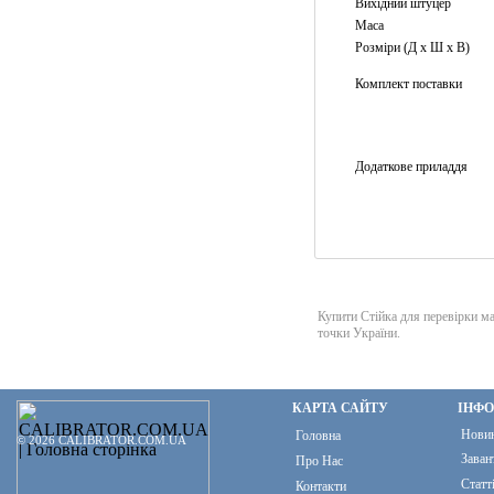
Вихідний штуцер
Маса
Розміри (Д х Ш х В)
Комплект поставки
Додаткове приладдя
Купити Стійка для перевірки 
точки України.
КАРТА САЙТУ
ІНФ
Нови
Головна
© 2026 CALIBRATOR.COM.UA
Заван
Про Нас
Статт
Контакти