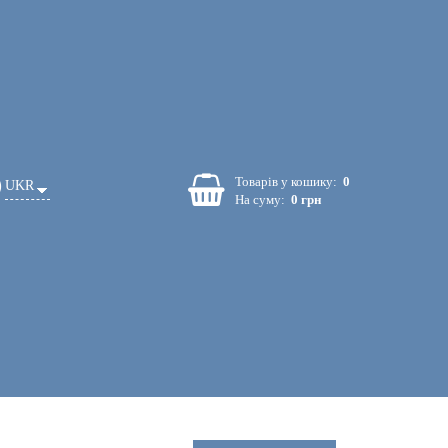
Товарів у кошику:
0
UKR
На суму:
0 грн