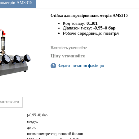
анометрів AMS315
Стійка для перевірки манометрів AMS315
Код товару:
01301
Діапазон тиску:
-0,95~0 бар
Робоче середовище:
повітря
Наявність уточнюйте
Ціну уточнюйте
Задати питання фахівцю
вантажити
(-0,95~0) бар
воздух
до 5 с
пневмокомпрессор, газовый баллон