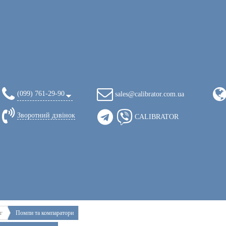
(099) 761-29-90
sales@calibrator.com.ua
Зворотний дзвінок
CALIBRATOR
г
Помпи та компаратори