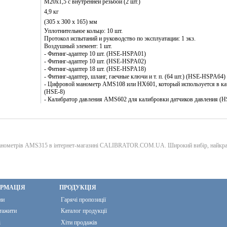
M20x1,5 с внутренней резьбой (2 шт.)
4,9 кг
(305 х 300 х 165) мм
Уплотнительное кольцо: 10 шт.
Протокол испытаний и руководство по эксплуатации: 1 экз.
Воздушный элемент: 1 шт.
- Фитинг-адаптер 10 шт. (HSE-HSPA01)
- Фитинг-адаптер 10 шт. (HSE-HSPA02)
- Фитинг-адаптер 18 шт. (HSE-HSPA18)
- Фитинг-адаптер, шланг, гаечные ключи и т. п. (64 шт.) (HSE-HSPA64)
- Цифровой манометр AMS108 или HX601, который используется в кач
(HSE-8)
- Калибратор давления AMS602 для калибровки датчиков давления (H
манометрів AMS315 в інтернет-магазині CALIBRATOR.COM.UA. Широкий вибір, найкращі
ОРМАЦІЯ
ПРОДУКЦІЯ
ни
Гарячі пропозиції
тажити
Каталог продукції
і
Хіти продажів