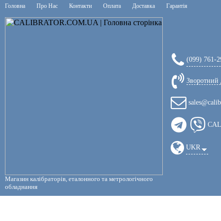
Головна
Про Нас
Контакти
Оплата
Доставка
Гарантія
(099) 761-2
Зворотний 
sales@calib
CAL
UKR
Магазин калібраторів, еталонного та метрологічного
обладнання