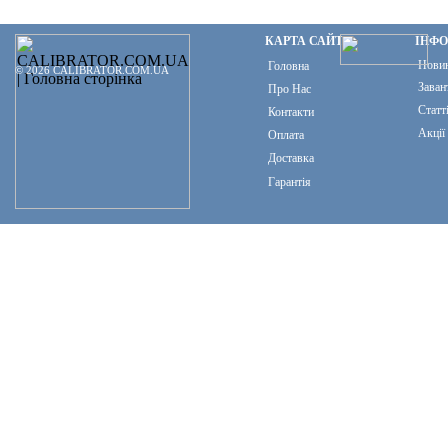
КАРТА САЙТУ
ІНФ
Нови
Головна
© 2026 CALIBRATOR.COM.UA
Заван
Про Нас
Статт
Контакти
Акції
Оплата
Доставка
Гарантія