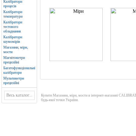
Калібратори
процесів
Калібратори
температури
Калібратори
тестового
обладнання
Калібратори
шумомірів
Магазини, міри,
мости
Магнітометри
прецизійні
Багатофункціональні
калібратори
Мультиметри
прецизійні
Купити Магазини, міри, мости в інтернет-магазині CALIBR
будь-якої точки України.