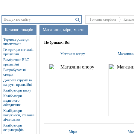
Головна сторінка
Катало
Каталог товарів
Магазини, міри, мости
Термогігрометри
По брендах:
Всі
високоточні
Генератори сигналів
Магазини опору
Магазини 
прецизійні
Вимірювачі RLC
прецизійні
Випробувальні
стенди
Джерела струму та
напруги прецизійні
Калібратори тиску
Калібратори
медичного
обладнання
Калібратори
потужності, еталонні
лічильники
Калібратори
осцилографів
Міри
Мос