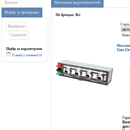
Каталог
Магазини індуктивностей
Відбір за фільтрами
По брендах:
Всі
Сорту
Выво
Магазин
Підбір за параметрами
Time Ele
Тільки у наявності
Гар
Без
дос