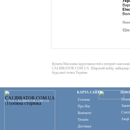
Укр
Вир
Elec
Вел
Наяв
Цін
Купити Магазини індуктивностей в інтернет-магазині
CALIBRATOR.COM.UA. Широкий вибір, найкращі ці
будь-якої точки України.
КАРТА САЙТУ
ІНФ
Нови
Головна
© 2026 CALIBRATOR.COM.UA
Заван
Про Нас
Статт
Контакти
Акції
Оплата
Доставка