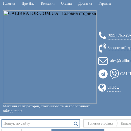
Головна
Про Нас
Контакти
Оплата
Доставка
Гарантія
(099) 761-29
Зворотний д
sales@calibr
CALI
UKR
Магазин калібраторів, еталонного та метрологічного
обладнання
Головна сторінка
Катало