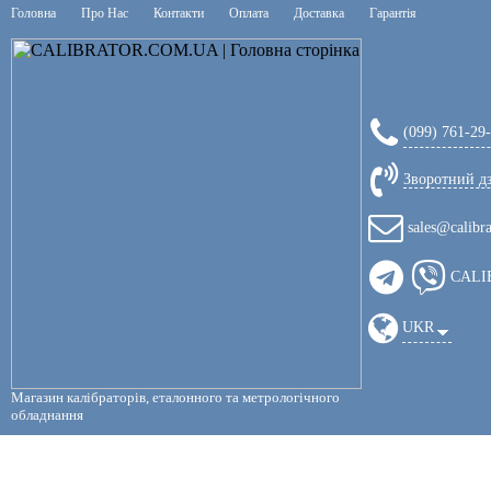
Головна
Про Нас
Контакти
Оплата
Доставка
Гарантія
(099) 761-29
Зворотний д
sales@calibr
CALI
UKR
Магазин калібраторів, еталонного та метрологічного
обладнання