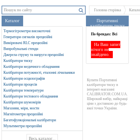
Головна сторінка
Катало
Каталог
Портативні
калібратори тиску
Термогігрометри високоточні
По брендах:
Всі
Генератори сигналів прецизійні
Вимірювачі RLC прецизійні
На Ваш запит
Випробувальні стенди
нічого не
знайдено.
Джерела струму та напруги прецизійні
Калібратори тиску
Калібратори медичного обладнання
Калібратори потужності, еталонні лічильники
Калібратори осцилографів
Купити Портативні
Калібратори процесів
калібратори тиску в
інтернет-магазині
Калібратори температури
CALIBRATOR.COM.UA.
Калібратори тестового обладнання
Широкий вибір, найкращі
Калібратори шумомірів
ціни з доставкою до будь-
Магазини, міри, мости
якої точки України.
Магнітометри прецизійні
Багатофункціональні калібратори
Мультиметри прецизійні