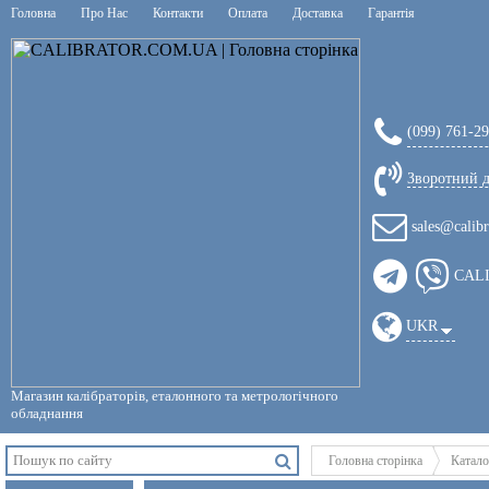
Головна
Про Нас
Контакти
Оплата
Доставка
Гарантія
(099) 761-2
Зворотний д
sales@calib
CAL
UKR
Магазин калібраторів, еталонного та метрологічного
обладнання
Головна сторінка
Катало