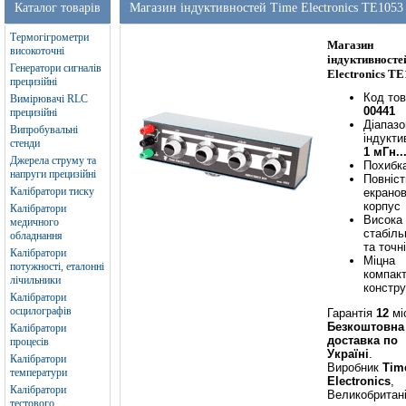
Каталог товарів
Магазин індуктивностей Time Electronics TE1053
Термогігрометри
Магазин
високоточні
індуктивносте
Генератори сигналів
Electronics T
прецизійні
Код тов
Вимірювачі RLC
00441
прецизійні
Діапазо
Випробувальні
індукти
стенди
1 мГн..
Джерела струму та
Похибк
напруги прецизійні
Повніс
Калібратори тиску
екрано
корпус
Калібратори
Висока
медичного
стабіль
обладнання
та точн
Калібратори
Міцна
потужності, еталонні
компак
лічильники
констру
Калібратори
осцилографів
Гарантія
12
мі
Безкоштовна
Калібратори
доставка по
процесів
Україні
.
Калібратори
Виробник
Tim
температури
Electronics
,
Калібратори
Великобритан
тестового