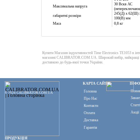
30 Вскв АС
Максимальна напруга
(непереключаю
245(Д) х 62(Ш) 
габаритні розміри
100(В) мм
Маса
0,8 кг
Купити Магазин індуктивностей Time Electronics TE1053 в інт
магазині CALIBRATOR.COM.UA. Широкий вибір, найкращі ц
доставкою до будь-якої точки України.
КАРТА САЙТУ
ІНФ
Нови
Головна
© 2026 CALIBRATOR.COM.UA
Заван
Про Нас
Статт
Контакти
Акції
Оплата
Доставка
Гарантія
ПРОДУКЦІЯ