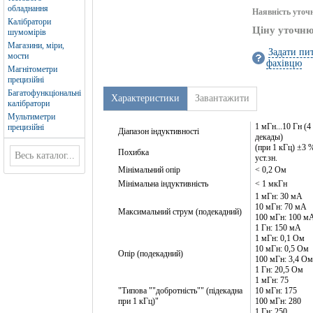
обладнання
Наявність уточ
Калібратори
Ціну уточн
шумомірів
Магазини, міри,
Задати пи
мости
фахівцю
Магнітометри
прецизійні
Багатофункціональні
Характеристики
Завантажити
калібратори
Мультиметри
1 мГн...10 Гн (4
прецизійні
Діапазон індуктивності
декады)
(при 1 кГц) ±3 
Похибка
уст.зн.
Мінімальний опір
< 0,2 Ом
Мінімальна індуктивність
< 1 мкГн
1 мГн: 30 мА
10 мГн: 70 мА
Максимальний струм (подекадний)
100 мГн: 100 м
1 Гн: 150 мА
1 мГн: 0,1 Ом
10 мГн: 0,5 Ом
Опір (подекадний)
100 мГн: 3,4 Ом
1 Гн: 20,5 Ом
1 мГн: 75
"Типова ""добротність"" (підекадна
10 мГн: 175
при 1 кГц)"
100 мГн: 280
1 Гн: 250