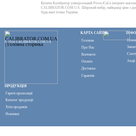
Купити Калібратор універсальний Prova iCal в інтернет-магази
CALIBRATOR.COM.UA. Широкий вибір, найкращі ціни з до
будь-якої точки України.
КАРТА САЙТУ
ІНФ
Нови
Головна
© 2026 CALIBRATOR.COM.UA
Заван
Про Нас
Статт
Контакти
Акції
Оплата
Доставка
Гарантія
ПРОДУКЦІЯ
Гарячі пропозиції
Каталог продукції
Хіти продажів
Новинки