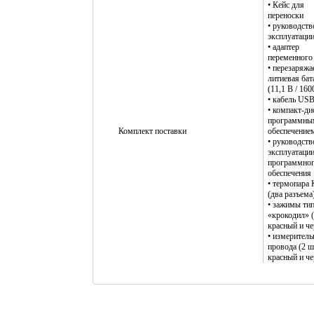
• Кейс для
переноски
• руководств
эксплуатаци
• адаптер
переменного
• перезаряжа
литиевая бат
(11,1 В / 16
• кабель US
• компакт-ди
программны
Комплект поставки
обеспечение
• руководств
эксплуатаци
программно
обеспечения
• термопара 
(два разъема
• зажимы ти
«крокодил» (
красный и ч
• измерител
провода (2 шт
красный и ч