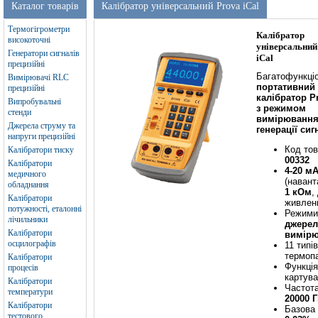
Каталог товарів
Калібратор універсальний Prova iCal
Термогігрометри
Калібратор
високоточні
універсальний
Генератори сигналів
iCal
прецизійні
Багатофункці
Вимірювачі RLC
портативний
прецизійні
калібратор Pr
Випробувальні
з режимом
стенди
вимірювання
Джерела струму та
генерації сиг
напруги прецизійні
Код тов
Калібратори тиску
00332
Калібратори
4-20 м
медичного
(наван
обладнання
1 кОм
,
Калібратори
живле
потужності, еталонні
Режими
лічильники
джерел
Калібратори
вимір
осцилографів
11 типів
термоп
Калібратори
Функція
процесів
картув
Калібратори
Частот
температури
20000 
Калібратори
Базова
тестового