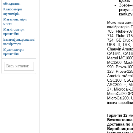
0,03%
обладнання
Збереж
Калібратори
результ
шумомірів
калібру
Магазини, міри,
Можлива замі
мости
калібраторів F
Магнітометри
705, Fluke-707
прецизійні
714, Fluke-715
Багатофункціональні
724, GE Druck
калібратори
UPS-III, TRX, 
Chauvin Arnou
Мультиметри
CA1641, CA16
прецизійні
Martel MC1000
MC1200, Mast
990, Prova-100
123, Prova-125
Ametek mAcal
CSC100, CSC2
ASC300, +, Mi
2+, Microcal-1
MicroCal20DP
MicroCal200, U
інших виробни
Гарантія
12
мі
Безкоштовна
доставка по 
Виробництво 