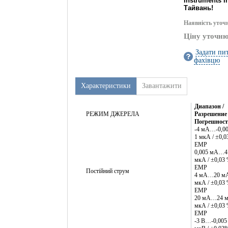
Instruments In
Тайвань!
Наявність уточ
Ціну уточн
Задати пи
фахівцю
Характеристики
Завантажити
Диапазон /
РЕЖИМ ДЖЕРЕЛА
Разрешение 
Погрешност
-4 мА…-0,00
1 мкА / ±0,0
ЕМР
0,005 мА…4 
мкА / ±0,03
ЕМР
Постійний струм
4 мА…20 мА
мкА / ±0,03
ЕМР
20 мА…24 м
мкА / ±0,03
ЕМР
-3 В…-0,005 