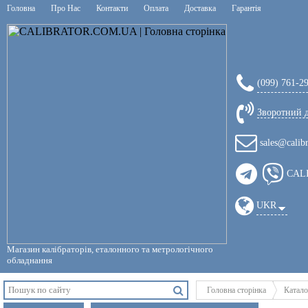
Головна
Про Нас
Контакти
Оплата
Доставка
Гарантія
(099) 761-2
Зворотний 
sales@calib
CAL
UKR
Магазин калібраторів, еталонного та метрологічного
обладнання
Головна сторінка
Катало