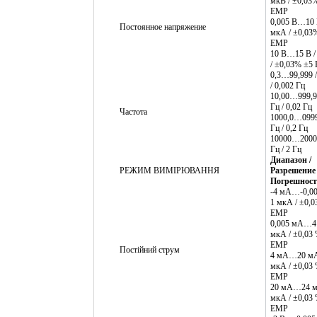
мкВ / ±0,03
ЕМР
0,005 В…10 В
Постоянное напряжение
мкА / ±0,03
ЕМР
10 В…15 В /
/ ±0,03% ±5
0,3…99,999 /
/ 0,002 Гц
10,00…999,99
Гц / 0,02 Гц
Частота
1000,0…0999,
Гц / 0,2 Гц
10000…20000
Гц / 2 Гц
Диапазон /
РЕЖИМ ВИМІРЮВАННЯ
Разрешение 
Погрешност
-4 мА…-0,00
1 мкА / ±0,0
ЕМР
0,005 мА…4 
мкА / ±0,03
ЕМР
Постійний струм
4 мА…20 мА
мкА / ±0,03
ЕМР
20 мА…24 м
мкА / ±0,03
ЕМР