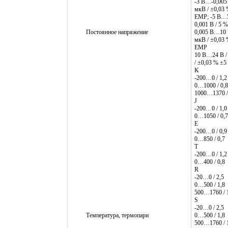
-3 В…-0,005 
мкВ / ±0,03 
ЕМР; -5 В…5
0,001 В / 5 
Постоянное напряжение
0,005 В…10 В
мкВ / ±0,03 
ЕМР
10 В…24 В /
/ ±0,03 % ±
K
-200…0 / 1,2
0…1000 / 0,8
1000…1370 /
J
-200…0 / 1,0
0…1050 / 0,7
E
-200…0 / 0,9
0…850 / 0,7
T
-200…0 / 1,2
0…400 / 0,8
R
-20…0 / 2,5
0…500 / 1,8
500…1760 / 
S
-20…0 / 2,5
Температура, термопари
0…500 / 1,8
500…1760 / 