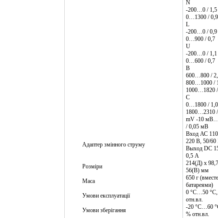
N
-200…0 / 1,5
0…1300 / 0,9
L
-200…0 / 0,9
0…900 / 0,7
U
-200…0 / 1,1
0…600 / 0,7
В
600…800 / 2
800…1000 / 
1000…1820 /
С
0…1800 / 1,0
1800…2310 /
mV -10 мВ…
/ 0,05 мВ
Вход АС 110
220 В, 50/60
Адаптер змінного струму
Выход DC 15
0,5 А
214(Д) х 98,
Розміри
56(В) мм
650 г (вместе
Маса
батареями)
0 °С…50 °С,
Умови експлуатації
отн.вл.
-20 °С…60 °
Умови зберігання
% отн.вл.