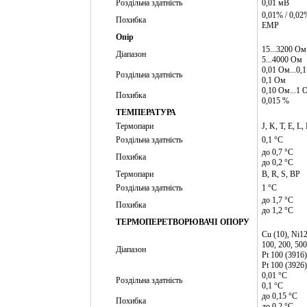
Роздільна здатність
0,01 мВ
0,01% / 0,02
Похибка
ЕМР
Опір
15...3200 Ом
Діапазон
5...4000 Ом
0,01 Ом...0,
Роздільна здатність
0,1 Ом
0,10 Ом...1 
Похибка
0,015 %
ТЕМПЕРАТУРА
Термопари
J, K, T, E, L
Роздільна здатність
0,1 °C
до 0,7 °C
Похибка
до 0,2 °C
Термопари
B, R, S, BP
Роздільна здатність
1 °C
до 1,7 °C
Похибка
до 1,2 °C
ТЕРМОПЕРЕТВОРЮВАЧІ ОПОРУ
Cu (10), Ni12
100, 200, 500
Діапазон
Pt 100 (3916)
Pt 100 (3926)
0,01 °C
Роздільна здатність
0,1 °C
до 0,15 °C
Похибка
до 0,2 °C