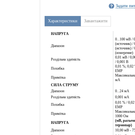
Задати пи
Характеристики
Завантажити
НАПРУГА
0...100 мВ / 0
(источник) / 
Діапазон
(источник) / 
(измерение)
0,01 мВ / 0,0
Роздільна здатність
/ 0,001 В
0,01 %; 0,02
Похибка
ЕМР
Максимальна
Примітка
мА
СИЛА СТРУМУ
Діапазон
0...24 мА
Роздільна здатність
0,001 мА
0,01 % / 0,0
Похибка
ЕМР
Максимальна
Примітка
1000 Ом
(мВ, разъем
НАПРУГА
термопар)
Діапазон
10,00 мВ - 7