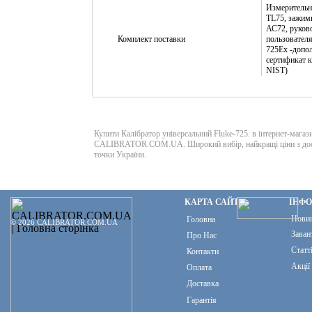
Измерительн
TL75, зажим
АС72, руков
Комплект поставки
пользователя
725Ех -допо
сертификат 
NIST)
Купити Калібратор універсальний Fluke-725. в інтернет-магаз
CALIBRATOR.COM.UA. Широкий вибір, найкращі ціни з дост
точки України.
КАРТА САЙТУ
ІНФ
Нови
Головна
© 2026 CALIBRATOR.COM.UA
Заван
Про Нас
Статт
Контакти
Акції
Оплата
Доставка
Гарантія