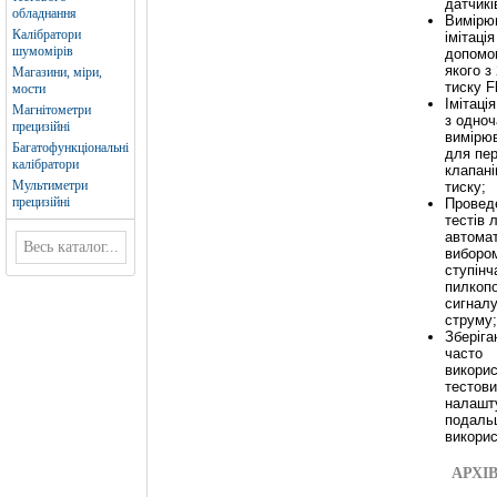
датчикі
обладнання
Вимірю
Калібратори
імітація
шумомірів
допомо
якого з
Магазини, міри,
тиску F
мости
Імітаці
Магнітометри
з одно
прецизійні
вимірю
Багатофункціональні
для пер
калібратори
клапані
Мультиметри
тиску;
прецизійні
Провед
тестів л
автома
виборо
ступінч
пилкопо
сигналу
струму;
Зберіга
часто
викори
тестов
налашт
подаль
викорис
АРХІ