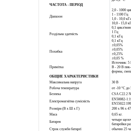
ЧАСТОТА - ПЕРІОД
2,0 - 1000 ц
1 - 1100 Гц
Діапазон
1,0 - 10,0 кГ
10,0 - 15,0 к
0,1 цикл/мин
1 Гц
Роздільна здатність
0,1 кГц
0,1 кГц
±0,05%
±0,05%
Похибка
±0,25%
±0,05 %
Источник: 5 
Примітка
В - 20 В пик
формы, смещ
ОБЩИЕ ХАРАКТЕРИСТИКИ
Максимальна напруга
30 В
Робоча температура
от -10 °C до
Безпека
CSA C22.2 №
EN50082-1:1
Електромагнітна сумісність
EN55022:199
Розміри (В x Ш x Г)
200 х 96 х 4
Маса
0,65 кг.
четыре щело
Батарея
батарейки р
Строк служби батареї
обычно 25 ч