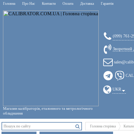
Головна
Про Нас
Контакти
Оплата
Доставка
Гарантія
(099) 761-2
Зворотний 
sales@calib
CAL
UKR
Магазин калібраторів, еталонного та метрологічного
обладнання
Головна сторінка
Катало